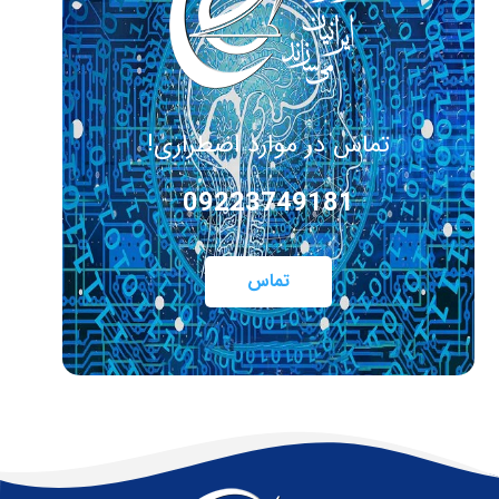
تماس در موارد اضطراری!
09223749181
تماس